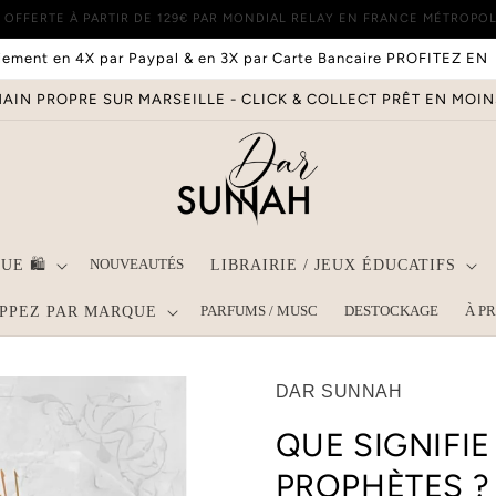
 OFFERTE À PARTIR DE 129€ PAR MONDIAL RELAY EN FRANCE MÉTROPO
iement en 4X par Paypal & en 3X par Carte Bancaire PROFITEZ EN
AIN PROPRE SUR MARSEILLE - CLICK & COLLECT PRÊT EN MOI
NOUVEAUTÉS
UE 🛍
LIBRAIRIE / JEUX ÉDUCATIFS
PARFUMS / MUSC
DESTOCKAGE
À P
PPEZ PAR MARQUE
DAR SUNNAH
QUE SIGNIFIE
PROPHÈTES ? 