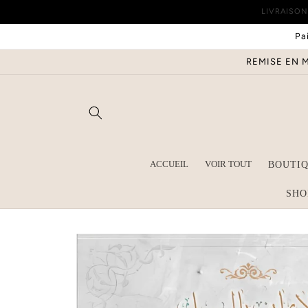
et
LIVRAISON
passer
au
Pa
contenu
REMISE EN M
ACCUEIL
VOIR TOUT
BOUTIQ
SHO
Passer aux
informations
produits