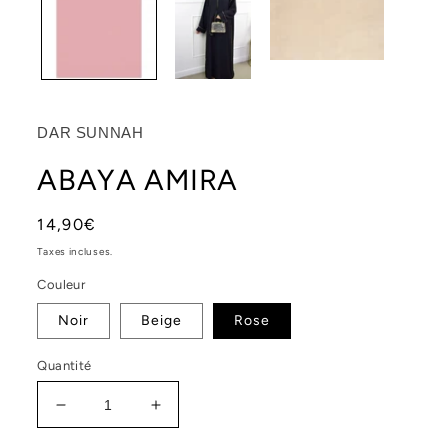
dans
une
fenêt
moda
DAR SUNNAH
ABAYA AMIRA
Prix
14,90€
habituel
Taxes incluses.
Couleur
Noir
Beige
Rose
Quantité
Réduire
Augmenter
la
la