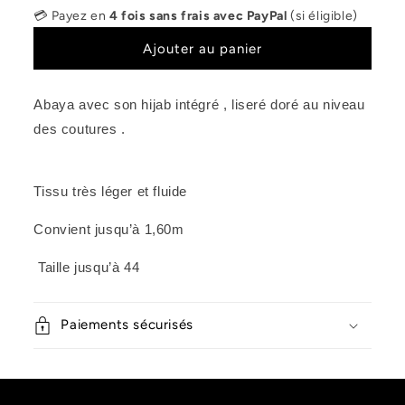
quantité
quantité
💳 Payez en
4 fois sans frais avec PayPal
(si éligible)
de
de
Abaya
Abaya
Ajouter au panier
Amira
Amira
Abaya avec son hijab intégré , liseré doré au niveau
des coutures .
Tissu très léger et fluide
Convient jusqu’à 1,60m
Taille jusqu’à 44
Paiements sécurisés