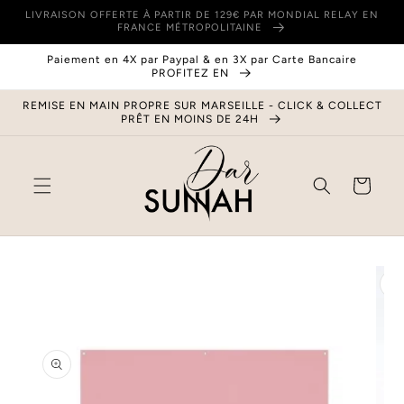
et
LIVRAISON OFFERTE À PARTIR DE 129€ PAR MONDIAL RELAY EN
passer
FRANCE MÉTROPOLITAINE
au
contenu
Paiement en 4X par Paypal & en 3X par Carte Bancaire
PROFITEZ EN
REMISE EN MAIN PROPRE SUR MARSEILLE - CLICK & COLLECT
PRÊT EN MOINS DE 24H
Panier
Passer aux
informations
produits