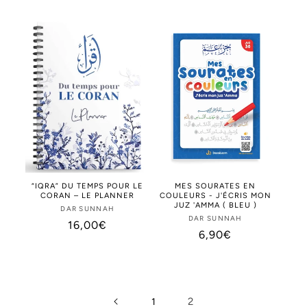
habituel
habituel
“IQRA” DU TEMPS POUR LE
MES SOURATES EN
CORAN – LE PLANNER
COULEURS - J'ÉCRIS MON
JUZ 'AMMA ( BLEU )
DAR SUNNAH
Distributeur :
DAR SUNNAH
Distributeur :
Prix
16,00€
Prix
6,90€
habituel
habituel
2
1