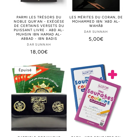
PARMI LES TRÉSORS DU
LES MÉRITES DU CORAN, DE
NOBLE QUR'AN - EXÉGÈSE
MOHAMMED IBN ‘ABD AL-
DE CERTAINS VERSETS DU
WAHÂB
PUISSANT LIVRE - ABD AL-
DAR SUNNAH
Distributeur :
MUHSIN IBN HAMAD AL-
Prix
5,00€
ABBAD - IBN BADIS
DAR SUNNAH
Distributeur :
habituel
Prix
18,00€
habituel
Épuisé