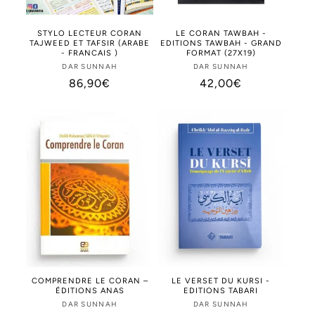
STYLO LECTEUR CORAN
LE CORAN TAWBAH -
TAJWEED ET TAFSIR (ARABE
EDITIONS TAWBAH - GRAND
- FRANCAIS )
FORMAT (27X19)
DAR SUNNAH
Distributeur :
DAR SUNNAH
Distributeur :
Prix
86,90€
Prix
42,00€
habituel
habituel
COMPRENDRE LE CORAN –
LE VERSET DU KURSI -
ÉDITIONS ANAS
EDITIONS TABARI
DAR SUNNAH
Distributeur :
DAR SUNNAH
Distributeur :