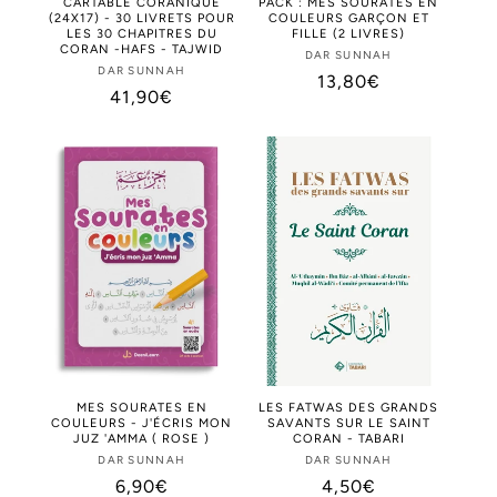
CARTABLE CORANIQUE
PACK : MES SOURATES EN
(24X17) - 30 LIVRETS POUR
COULEURS GARÇON ET
LES 30 CHAPITRES DU
FILLE (2 LIVRES)
CORAN -HAFS - TAJWID
DAR SUNNAH
Distributeur :
DAR SUNNAH
Distributeur :
Prix
13,80€
Prix
41,90€
habituel
habituel
MES SOURATES EN
LES FATWAS DES GRANDS
COULEURS - J'ÉCRIS MON
SAVANTS SUR LE SAINT
JUZ 'AMMA ( ROSE )
CORAN - TABARI
DAR SUNNAH
Distributeur :
DAR SUNNAH
Distributeur :
Prix
6,90€
Prix
4,50€