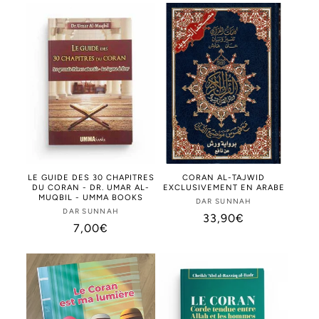
LE GUIDE DES 30 CHAPITRES
CORAN AL-TAJWID
DU CORAN - DR. UMAR AL-
EXCLUSIVEMENT EN ARABE
MUQBIL - UMMA BOOKS
DAR SUNNAH
Distributeur :
DAR SUNNAH
Distributeur :
Prix
33,90€
Prix
7,00€
habituel
habituel