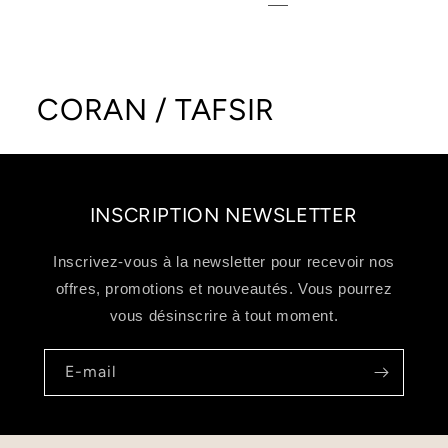
C
CORAN / TAFSIR
o
l
INSCRIPTION NEWSLETTER
l
e
Inscrivez-vous à la newsletter pour recevoir nos
offres, promotions et nouveautés. Vous pourrez
c
vous désinscrire à tout moment.
t
E-mail
i
o