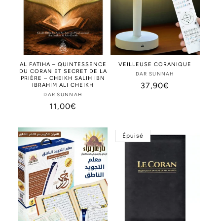
AL FATIHA – QUINTESSENCE
VEILLEUSE CORANIQUE
DU CORAN ET SECRET DE LA
DAR SUNNAH
Distributeur :
PRIÈRE – CHEIKH SALIH IBN
Prix
37,90€
IBRAHIM ALI CHEIKH
DAR SUNNAH
Distributeur :
habituel
Prix
11,00€
habituel
Épuisé