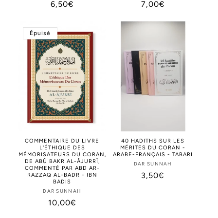
Prix
6,50€
Prix
7,00€
habituel
habituel
Épuisé
COMMENTAIRE DU LIVRE
40 HADITHS SUR LES
L'ÉTHIQUE DES
MÉRITES DU CORAN -
MÉMORISATEURS DU CORAN,
ARABE-FRANÇAIS - TABARI
DE ABÛ BAKR AL-ÂJURRÎ,
DAR SUNNAH
Distributeur :
COMMENTÉ PAR ABD AR-
Prix
3,50€
RAZZAQ AL-BADR - IBN
BADIS
habituel
DAR SUNNAH
Distributeur :
Prix
10,00€
habituel