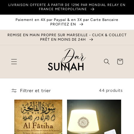
et
LIVRAISON OFFERTE À PARTIR DE 129€ PAR MONDIAL RELAY EN
passer
FRANCE MÉTROPOLITAINE
au
contenu
Paiement en 4X par Paypal & en 3X par Carte Bancaire
PROFITEZ EN
REMISE EN MAIN PROPRE SUR MARSEILLE - CLICK & COLLECT
PRÊT EN MOINS DE 24H
Panier
Filtrer et trier
44 produits